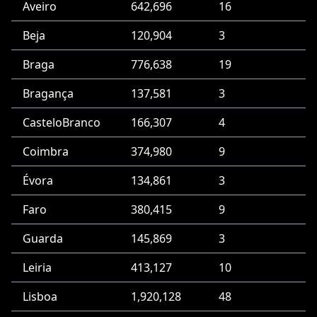
Aveiro
642,696
16
Beja
120,904
3
Braga
776,638
19
Bragança
137,581
3
CasteloBranco
166,307
4
Coimbra
374,980
9
Évora
134,861
3
Faro
380,415
9
Guarda
145,869
3
Leiria
413,127
10
Lisboa
1,920,128
48