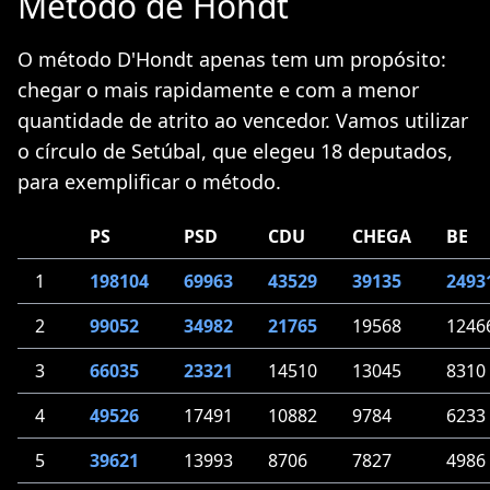
Método de Hondt
O método D'Hondt apenas tem um propósito:
chegar o mais rapidamente e com a menor
quantidade de atrito ao vencedor. Vamos utilizar
o círculo de Setúbal, que elegeu 18 deputados,
para exemplificar o método.
PS
PSD
CDU
CHEGA
BE
1
198104
69963
43529
39135
2493
2
99052
34982
21765
19568
1246
3
66035
23321
14510
13045
8310
4
49526
17491
10882
9784
6233
5
39621
13993
8706
7827
4986