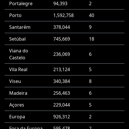
Portalegre
94,393
2
Porto
1,592,758
40
Santarém
378,044
9
Setúbal
745,669
18
Viana do
236,069
6
Castelo
Vila Real
213,124
5
Viseu
340,384
8
Madeira
256,463
6
Açores
229,044
5
Europa
926,312
2
Fora da Europa
595,478
2